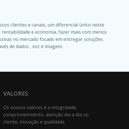
s clientes e canais, um diferencial único neste
 rentabilidade e economia, fazer mais com menos
ssivas no mercado focado em entregar soluções
vés de dados , voz e imagem.
VALORES
Os nossos valores é a integridade,
comprometimento, atenção dia a dia no
cliente, inovação e qualidade.