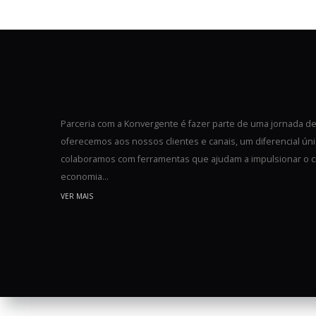
Parceria com a Konvergente é fazer parte de uma jornada d
oferecemos aos nossos clientes e canais, um diferencial ú
colaboramos com ferramentas que ajudam a impulsionar o cre
economia…
VER MAIS