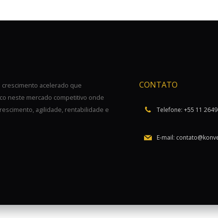
CONTATO
e crescimento acelerado que
nico neste mercado competitivo onde
scimento, agilidade, rentabilidade e
Telefone: +55 11 264
E-mail: contato@konv