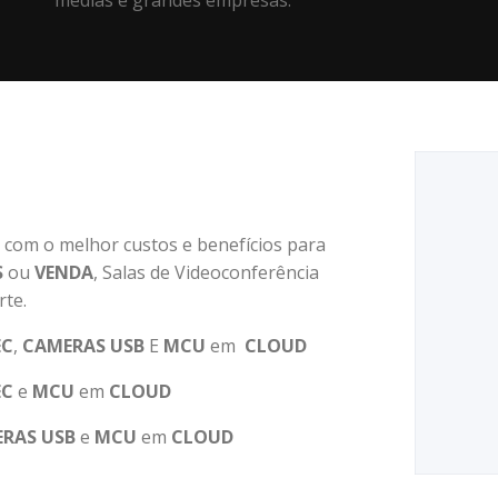
médias e grandes empresas.
 com o melhor custos e benefícios para
S
ou
VENDA
, Salas de Videoconferência
te.
EC
,
CAMERAS
USB
E
MCU
em
CLOUD
EC
e
MCU
em
CLOUD
ERAS
USB
e
MCU
em
CLOUD