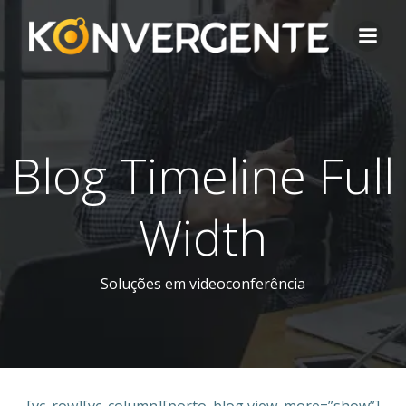
Pular
para
o
conteúdo
Blog Timeline Full
Width
Soluções em videoconferência