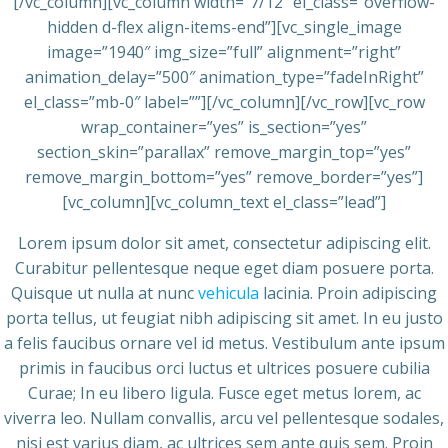
[/vc_column][vc_column width=”7/12″ el_class=”overflow-
hidden d-flex align-items-end”][vc_single_image
image=”1940″ img_size=”full” alignment=”right”
animation_delay=”500″ animation_type=”fadeInRight”
el_class=”mb-0″ label=””][/vc_column][/vc_row][vc_row
wrap_container=”yes” is_section=”yes”
section_skin=”parallax” remove_margin_top=”yes”
remove_margin_bottom=”yes” remove_border=”yes”]
[vc_column][vc_column_text el_class=”lead”]
Lorem ipsum dolor sit amet, consectetur adipiscing elit.
Curabitur pellentesque neque eget diam posuere porta.
Quisque ut nulla at nunc
vehicula
lacinia. Proin adipiscing
porta tellus, ut feugiat nibh adipiscing sit amet. In eu justo
a felis faucibus ornare vel id metus. Vestibulum ante ipsum
primis in faucibus orci luctus et ultrices posuere cubilia
Curae; In eu libero ligula. Fusce eget metus lorem, ac
viverra leo. Nullam convallis, arcu vel pellentesque sodales,
nisi est varius diam, ac ultrices sem ante quis sem. Proin