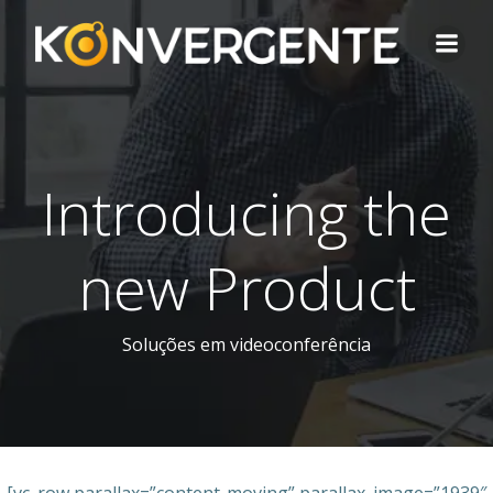
Pular
para
o
conteúdo
Introducing the
new Product
Soluções em videoconferência