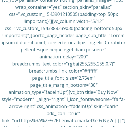
[vc_row parallax=”content-moving” parallax_image=”1939″
wrap_container=”yes” section_skin=”parallax”
css=”.vc_custom_1543901210505{padding-top: 50px
!important;}”][vc_column width=”5/12″
css=”.vc_custom_1543888239030{padding-bottom: 50px
!important;}”][porto_page_header page_sub_title=”Lorem
ipsum dolor sit amet, consectetur adipiscing elit. Curabitur
pellentesque neque eget diam posuere.”
animation_delay=”200″
breadcrumbs_text_color=”rgba(255,255,255,0.7)”
breadcrumbs_link_color=”#ffffff”
page_title_font_size=”2.75em”
page_title_margin_bottom=”30″
animation_type=”fadeInUp”][vc_btn title=”Buy Now”
style=”modern” i_align=”right” i_icon_fontawesome=”fa fa-
arrow-right” css_animation=”fadeInUp” skin=”dark”
add_icon=”true”
link=”url:https%3A%2F%2F1.envato.market%2FrNg2d|||”]