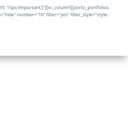
t: 15px !important;}”][vc_column][porto_portfolios
hide” number=”10″ filter=”yes” filter_style=”style-