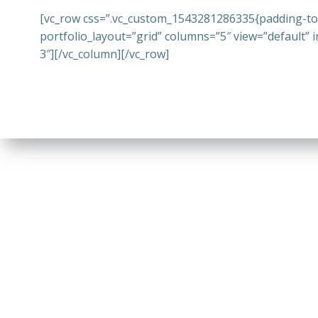
[vc_row css=”.vc_custom_1543281286335{padding-top: 
portfolio_layout=”grid” columns=”5″ view=”default” i
3″][/vc_column][/vc_row]