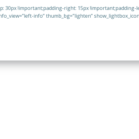
30px !important;padding-right: 15px !important;padding-lef
nfo_view=”left-info” thumb_bg=”lighten” show_lightbox_icon=”